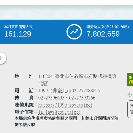
本月頁面瀏覽人次
總造訪人次
(自93.07.26起)
161,129
7,802,659
策
地 址
110204 臺北市信義區市府路1號8樓東
北區
電 話
1999
(非臺北市
02-27208889
)
小
傳 真
02-27596695、02-27593266
陳情系統
https://1999.gov.taipei
電子信箱
la_laws@gov.taipei
本局信箱係處理與系統相關之問題，其餘市政問題請至陳
情系統反映。