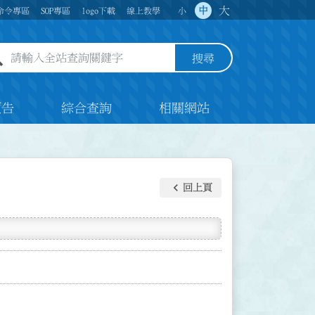
大
中
命令專區
SOP專區
logo下載
線上教學
小
全站查詢關鍵字欄位
搜尋
預告
綜合查詢
相關網站
keyboard_arrow_left
回上頁