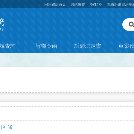
回法務局首頁
網站導覽
ENGLISH
都市計畫書法規
規查詢
解釋令函
訴願決定書
草案
19 條