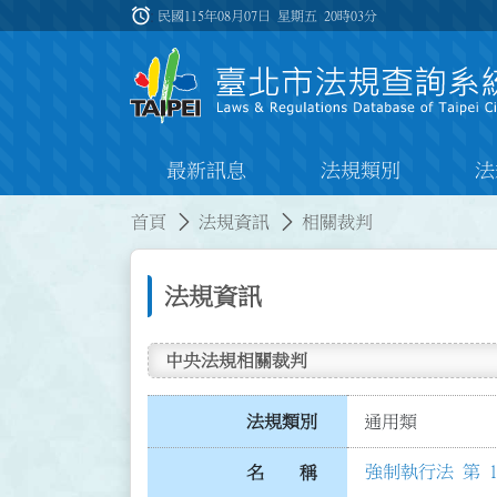
跳到主要內容
alarm
:::
民國115年08月07日 星期五
20時03分
最新訊息
法規類別
法
:::
:::
首頁
法規資訊
相關裁判
法規資訊
中央法規相關裁判
法規類別
通用類
強制執行法 第 1
名 稱