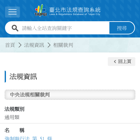
跳到主要內容
展開選單
全站查詢關鍵字欄位
搜尋
:::
:::
首頁
法規資訊
相關裁判
keyboard_arrow_left
回上頁
法規資訊
中央法規相關裁判
法規類別
通用類
名 稱
強制執行法 第 51 條