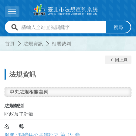
跳到主要內容
展開選單
全站查詢關鍵字欄位
搜尋
:::
:::
首頁
法規資訊
相關裁判
keyboard_arrow_left
回上頁
法規資訊
中央法規相關裁判
法規類別
財政及主計類
名 稱
促進民間參與公共建設法 第 19 條