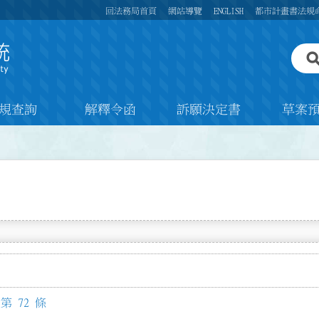
回法務局首頁
網站導覽
ENGLISH
都市計畫書法規
規查詢
解釋令函
訴願決定書
草案
 72 條