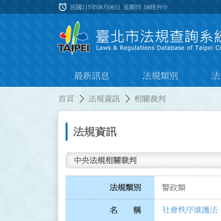
跳到主要內容
alarm
:::
民國115年08月06日 星期四
08時39分
最新訊息
法規類別
法
:::
:::
首頁
法規資訊
相關裁判
法規資訊
中央法規相關裁判
法規類別
警政類
社會秩序維護法 第
名 稱