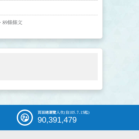
、89條條文
頁面總瀏覽人次
(自105.7.15起)
90,391,479