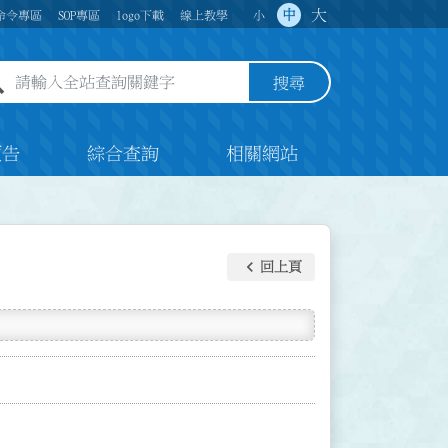
大
中
命令專區
SOP專區
logo下載
線上教學
小
全站查詢關鍵字欄位
搜尋
預告
綜合查詢
相關網站
keyboard_arrow_left
回上頁