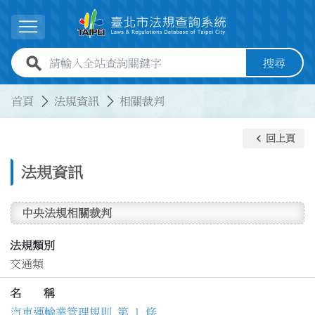
跳到主要內容
展開選單
全站查詢關鍵字欄位
搜尋
:::
:::
首頁
法規資訊
相關裁判
keyboard_arrow_left
回上頁
法規資訊
中央法規相關裁判
法規類別
交通類
名 稱
汽車運輸業管理規則 第 1 條