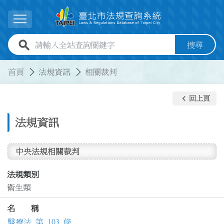
跳到主要內容
展開選單
全站查詢關鍵字欄位
搜尋
:::
:::
首頁
法規資訊
相關裁判
keyboard_arrow_left
回上頁
法規資訊
中央法規相關裁判
法規類別
衛生類
名 稱
醫療法 第 103 條