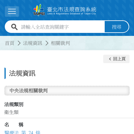
跳到主要內容
展開選單
全站查詢關鍵字欄位
搜尋
:::
:::
首頁
法規資訊
相關裁判
keyboard_arrow_left
回上頁
法規資訊
中央法規相關裁判
法規類別
衛生類
名 稱
醫療法 第 74 條