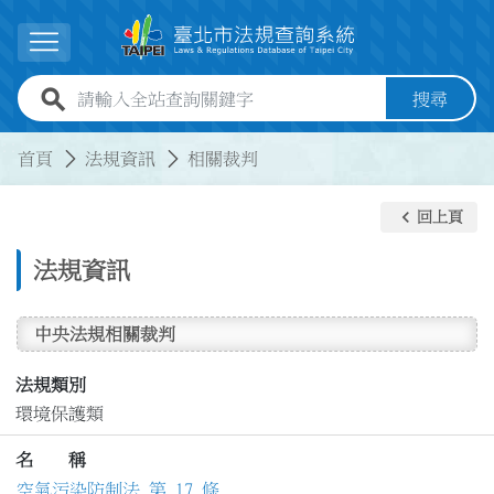
跳到主要內容
展開選單
全站查詢關鍵字欄位
搜尋
:::
:::
首頁
法規資訊
相關裁判
keyboard_arrow_left
回上頁
法規資訊
中央法規相關裁判
法規類別
環境保護類
名 稱
空氣污染防制法 第 17 條