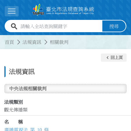
跳到主要內容
展開選單
全站查詢關鍵字欄位
搜尋
:::
:::
首頁
法規資訊
相關裁判
keyboard_arrow_left
回上頁
法規資訊
中央法規相關裁判
法規類別
觀光傳播類
名 稱
廣播電視法 第 10 條