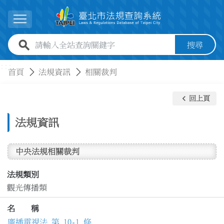
跳到主要內容
展開選單
全站查詢關鍵字欄位
搜尋
:::
:::
首頁
法規資訊
相關裁判
keyboard_arrow_left
回上頁
法規資訊
中央法規相關裁判
法規類別
觀光傳播類
名 稱
廣播電視法 第 10-1 條