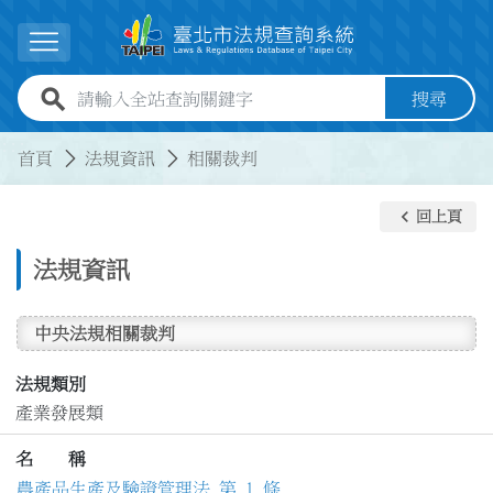
跳到主要內容
展開選單
全站查詢關鍵字欄位
搜尋
:::
:::
首頁
法規資訊
相關裁判
keyboard_arrow_left
回上頁
法規資訊
中央法規相關裁判
法規類別
產業發展類
名 稱
農產品生產及驗證管理法 第 1 條