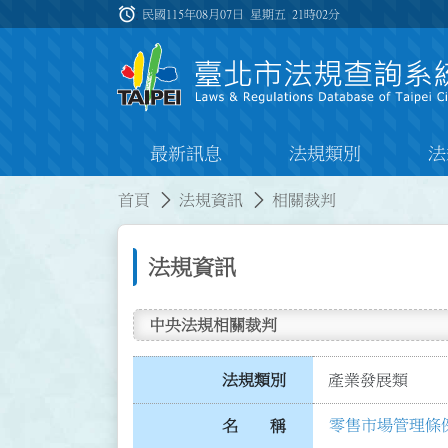
跳到主要內容
alarm
:::
民國115年08月07日 星期五
21時02分
最新訊息
法規類別
法
:::
:::
首頁
法規資訊
相關裁判
法規資訊
中央法規相關裁判
法規類別
產業發展類
零售市場管理條例
名 稱