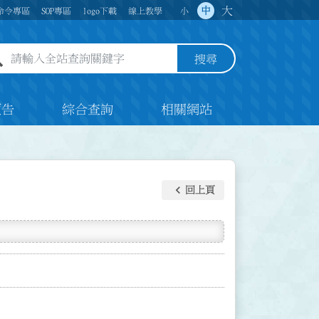
大
中
命令專區
SOP專區
logo下載
線上教學
小
全站查詢關鍵字欄位
搜尋
預告
綜合查詢
相關網站
keyboard_arrow_left
回上頁