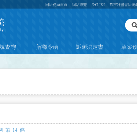
回法務局首頁
網站導覽
ENGLISH
都市計畫書法規
規查詢
解釋令函
訴願決定書
草案
 第 14 條