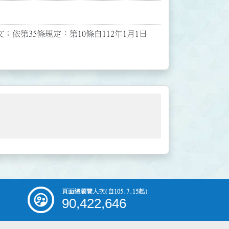
文；依第35條規定：第10條自112年1月1日
頁面總瀏覽人次
(自105.7.15起)
90,422,646