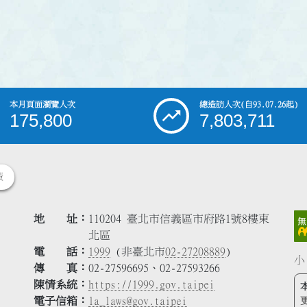
本月頁面瀏覽人次
總造訪人次
(自93.07.26起)
175,800
7,803,711
策
地 址
110204 臺北市信義區市府路1號8樓東
北區
電 話
1999
(非臺北市
02-27208889
)
小
傳 真
02-27596695、02-27593266
陳情系統
https://1999.gov.taipei
電子信箱
la_laws@gov.taipei