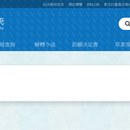
回法務局首頁
網站導覽
ENGLISH
都市計畫書法規
規查詢
解釋令函
訴願決定書
草案