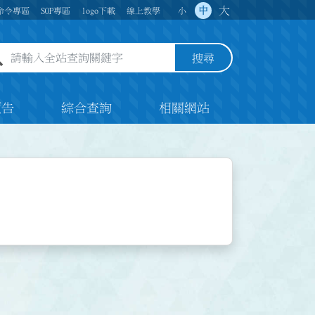
大
中
命令專區
SOP專區
logo下載
線上教學
小
全站查詢關鍵字欄位
搜尋
預告
綜合查詢
相關網站