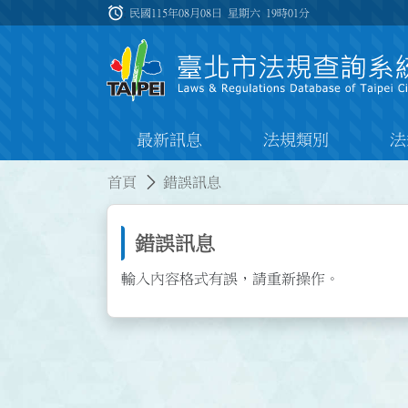
跳到主要內容
alarm
:::
民國115年08月08日 星期六
19時01分
最新訊息
法規類別
法
:::
:::
首頁
錯誤訊息
錯誤訊息
輸入內容格式有誤，請重新操作。