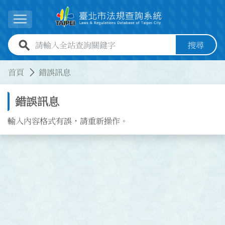
跳到主要內容
展開選單
全站查詢關鍵字欄位
搜尋
:::
:::
首頁
錯誤訊息
錯誤訊息
輸入內容格式有誤，請重新操作。