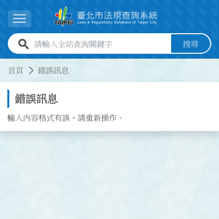
跳到主要內容
展開選單
全站查詢關鍵字欄位
搜尋
:::
:::
首頁
錯誤訊息
錯誤訊息
輸入內容格式有誤，請重新操作。