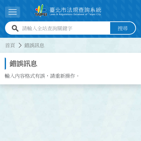
跳到主要內容
展開選單
全站查詢關鍵字欄位
搜尋
:::
:::
首頁
錯誤訊息
錯誤訊息
輸入內容格式有誤，請重新操作。