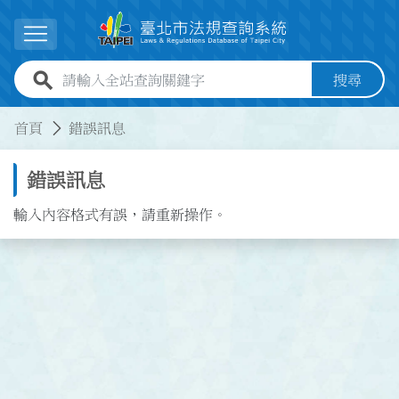
跳到主要內容
展開選單
全站查詢關鍵字欄位
搜尋
:::
:::
首頁
錯誤訊息
錯誤訊息
輸入內容格式有誤，請重新操作。