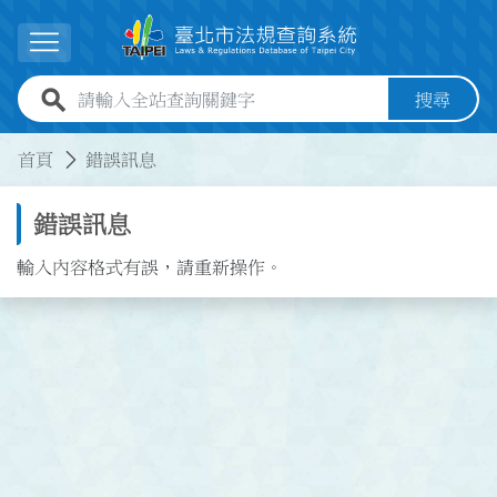
跳到主要內容
展開選單
全站查詢關鍵字欄位
搜尋
:::
:::
首頁
錯誤訊息
錯誤訊息
輸入內容格式有誤，請重新操作。