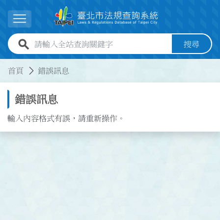
跳到主要內容
展開選單
全站查詢關鍵字欄位
搜尋
:::
:::
首頁
錯誤訊息
錯誤訊息
輸入內容格式有誤，請重新操作。