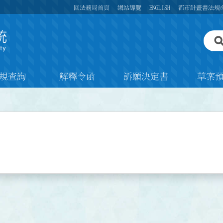
回法務局首頁
網站導覽
ENGLISH
都市計畫書法規
規查詢
解釋令函
訴願決定書
草案