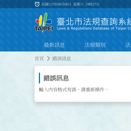
跳到主要內容
alarm
:::
民國115年08月08日 星期六
19時27分
最新訊息
法規類別
法
:::
:::
首頁
錯誤訊息
錯誤訊息
輸入內容格式有誤，請重新操作。