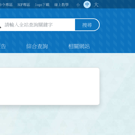
大
中
命令專區
SOP專區
logo下載
線上教學
小
全站查詢關鍵字欄位
搜尋
預告
綜合查詢
相關網站