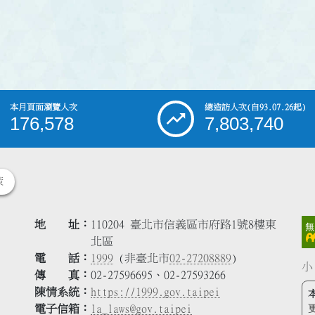
本月頁面瀏覽人次
總造訪人次
(自93.07.26起)
176,578
7,803,740
策
地 址
110204 臺北市信義區市府路1號8樓東
北區
電 話
1999
(非臺北市
02-27208889
)
小
傳 真
02-27596695、02-27593266
陳情系統
https://1999.gov.taipei
電子信箱
la_laws@gov.taipei