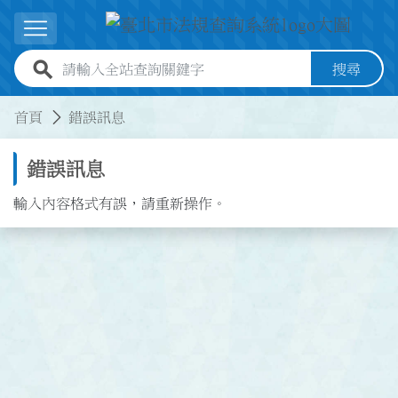
跳到主要內容
展開選單
全站查詢關鍵字欄位
搜尋
:::
:::
首頁
錯誤訊息
錯誤訊息
輸入內容格式有誤，請重新操作。