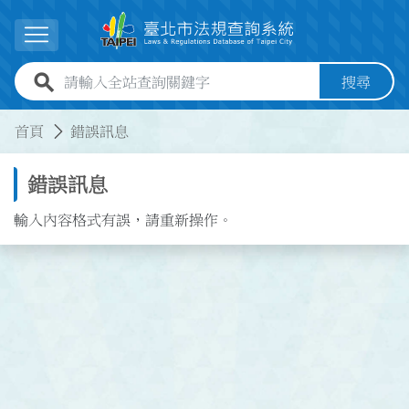
跳到主要內容
展開選單
全站查詢關鍵字欄位
搜尋
:::
:::
首頁
錯誤訊息
錯誤訊息
輸入內容格式有誤，請重新操作。