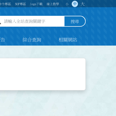
大
中
命令專區
SOP專區
logo下載
線上教學
小
全站查詢關鍵字欄位
搜尋
預告
綜合查詢
相關網站