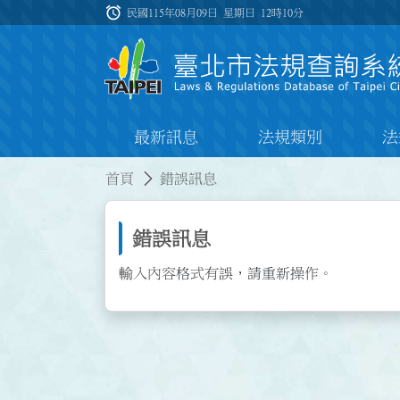
跳到主要內容
alarm
:::
民國115年08月09日 星期日
12時10分
最新訊息
法規類別
法
:::
:::
首頁
錯誤訊息
錯誤訊息
輸入內容格式有誤，請重新操作。