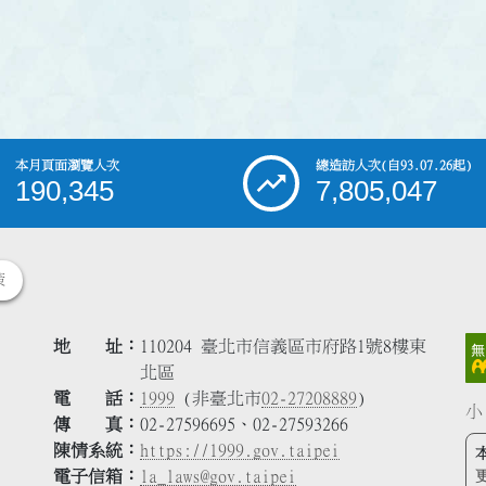
本月頁面瀏覽人次
總造訪人次
(自93.07.26起)
190,345
7,805,047
策
地 址
110204 臺北市信義區市府路1號8樓東
北區
電 話
1999
(非臺北市
02-27208889
)
小
傳 真
02-27596695、02-27593266
陳情系統
https://1999.gov.taipei
電子信箱
la_laws@gov.taipei