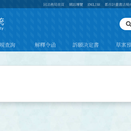
回法務局首頁
網站導覽
ENGLISH
都市計畫書法規
規查詢
解釋令函
訴願決定書
草案