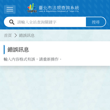
跳到主要內容
展開選單
全站查詢關鍵字欄位
搜尋
:::
:::
首頁
錯誤訊息
錯誤訊息
輸入內容格式有誤，請重新操作。