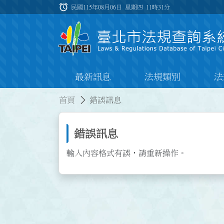
跳到主要內容
alarm
:::
民國115年08月06日 星期四
11時31分
最新訊息
法規類別
法
:::
:::
首頁
錯誤訊息
錯誤訊息
輸入內容格式有誤，請重新操作。