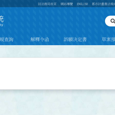
回法務局首頁
網站導覽
ENGLISH
都市計畫書法規
規查詢
解釋令函
訴願決定書
草案