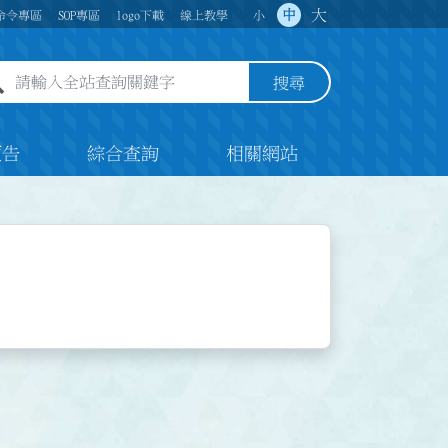
大
中
命令專區
SOP專區
logo下載
線上教學
小
全站查詢關鍵字欄位
搜尋
預告
綜合查詢
相關網站