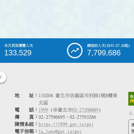
本月頁面瀏覽人次
總造訪人次
(自93.07.26起)
133,529
7,799,686
策
地 址
110204 臺北市信義區市府路1號8樓東
北區
電 話
1999
(非臺北市
02-27208889
)
小
傳 真
02-27596695、02-27593266
陳情系統
https://1999.gov.taipei
電子信箱
la_laws@gov.taipei