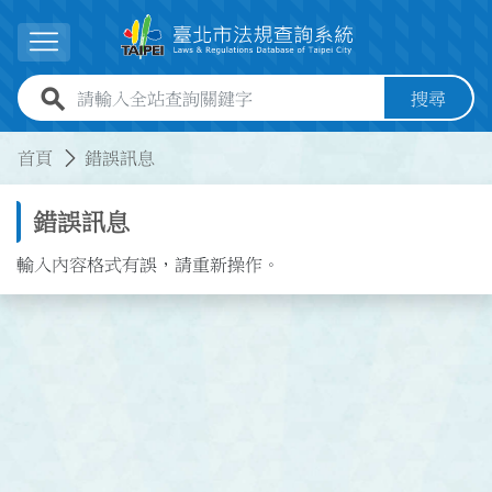
跳到主要內容
展開選單
全站查詢關鍵字欄位
搜尋
:::
:::
首頁
錯誤訊息
錯誤訊息
輸入內容格式有誤，請重新操作。