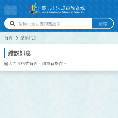
跳到主要內容
展開選單
全站查詢關鍵字欄位
搜尋
:::
:::
首頁
錯誤訊息
錯誤訊息
輸入內容格式有誤，請重新操作。