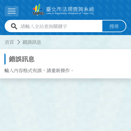
跳到主要內容
展開選單
全站查詢關鍵字欄位
搜尋
:::
:::
首頁
錯誤訊息
錯誤訊息
輸入內容格式有誤，請重新操作。