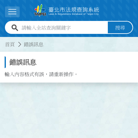
跳到主要內容
展開選單
全站查詢關鍵字欄位
搜尋
:::
:::
首頁
錯誤訊息
錯誤訊息
輸入內容格式有誤，請重新操作。