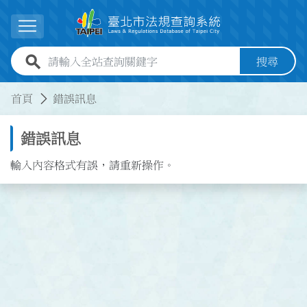
跳到主要內容
展開選單
全站查詢關鍵字欄位
搜尋
:::
:::
首頁
錯誤訊息
錯誤訊息
輸入內容格式有誤，請重新操作。