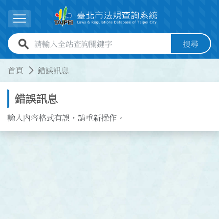
跳到主要內容
展開選單
全站查詢關鍵字欄位
搜尋
:::
:::
首頁
錯誤訊息
錯誤訊息
輸入內容格式有誤，請重新操作。