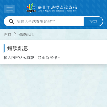
跳到主要內容
展開選單
全站查詢關鍵字欄位
搜尋
:::
:::
首頁
錯誤訊息
錯誤訊息
輸入內容格式有誤，請重新操作。