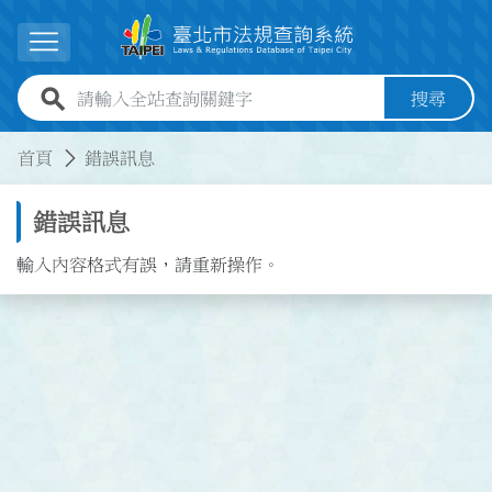
跳到主要內容
展開選單
全站查詢關鍵字欄位
搜尋
:::
:::
首頁
錯誤訊息
錯誤訊息
輸入內容格式有誤，請重新操作。