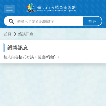
跳到主要內容
展開選單
全站查詢關鍵字欄位
搜尋
:::
:::
首頁
錯誤訊息
錯誤訊息
輸入內容格式有誤，請重新操作。