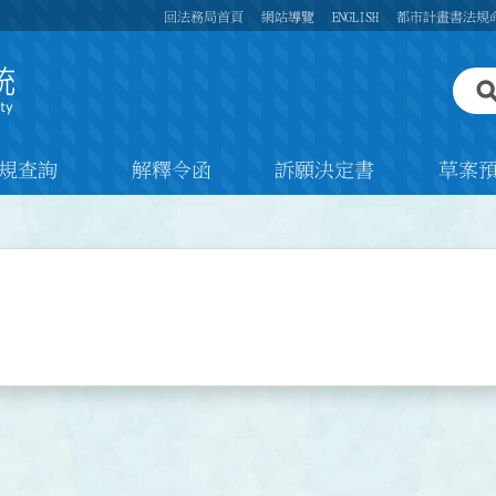
回法務局首頁
網站導覽
ENGLISH
都市計畫書法規
規查詢
解釋令函
訴願決定書
草案