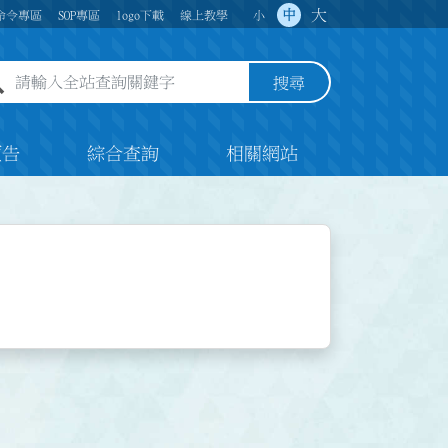
大
中
命令專區
SOP專區
logo下載
線上教學
小
全站查詢關鍵字欄位
搜尋
預告
綜合查詢
相關網站