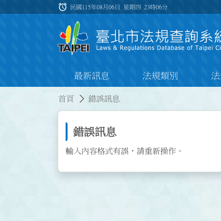
跳到主要內容
alarm
:::
民國115年08月06日 星期四
23時06分
最新訊息
法規類別
法
:::
:::
首頁
錯誤訊息
錯誤訊息
輸入內容格式有誤，請重新操作。