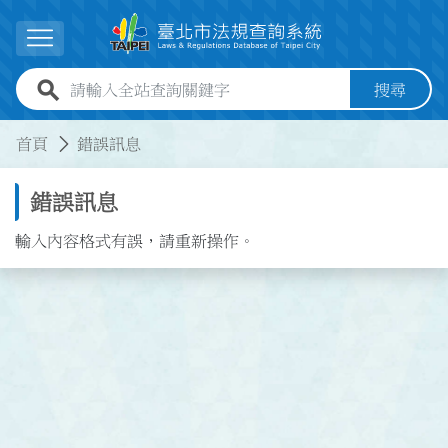
跳到主要內容
展開選單
全站查詢關鍵字欄位
搜尋
:::
:::
首頁
錯誤訊息
錯誤訊息
輸入內容格式有誤，請重新操作。