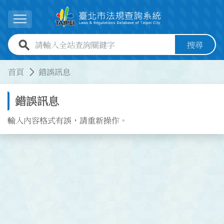
跳到主要內容
展開選單
全站查詢關鍵字欄位
搜尋
:::
:::
首頁
錯誤訊息
錯誤訊息
輸入內容格式有誤，請重新操作。