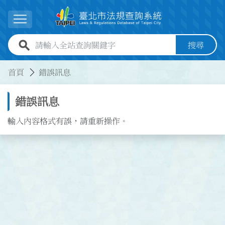
跳到主要內容
展開選單
全站查詢關鍵字欄位
搜尋
:::
:::
首頁
錯誤訊息
錯誤訊息
輸入內容格式有誤，請重新操作。