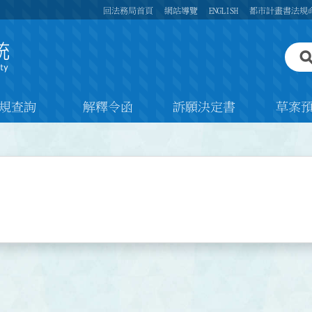
回法務局首頁
網站導覽
ENGLISH
都市計畫書法規
規查詢
解釋令函
訴願決定書
草案