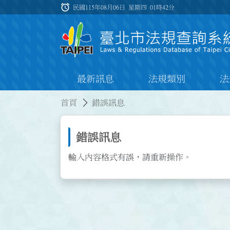
跳到主要內容
alarm
:::
民國115年08月06日 星期四
01時42分
最新訊息
法規類別
法
:::
:::
首頁
錯誤訊息
錯誤訊息
輸入內容格式有誤，請重新操作。