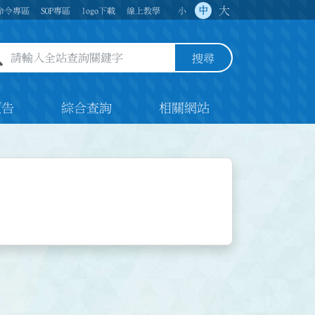
大
中
命令專區
SOP專區
logo下載
線上教學
小
全站查詢關鍵字欄位
搜尋
預告
綜合查詢
相關網站