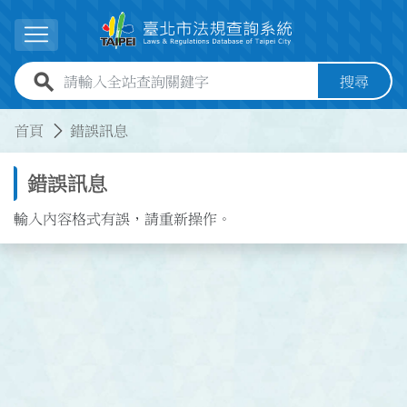
跳到主要內容
展開選單
全站查詢關鍵字欄位
搜尋
:::
:::
首頁
錯誤訊息
錯誤訊息
輸入內容格式有誤，請重新操作。