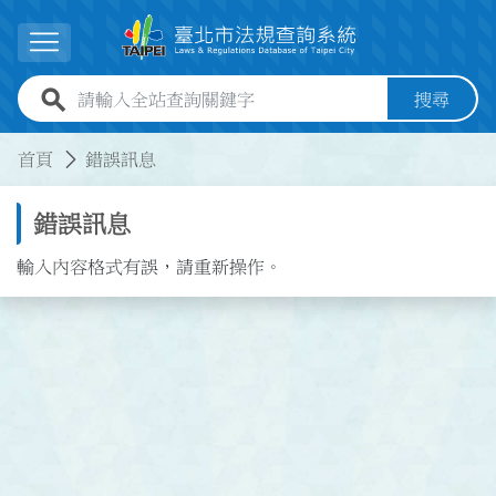
跳到主要內容
展開選單
全站查詢關鍵字欄位
搜尋
:::
:::
首頁
錯誤訊息
錯誤訊息
輸入內容格式有誤，請重新操作。