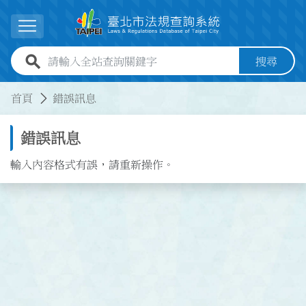
跳到主要內容
展開選單
全站查詢關鍵字欄位
搜尋
:::
:::
首頁
錯誤訊息
錯誤訊息
輸入內容格式有誤，請重新操作。