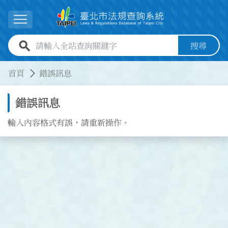
跳到主要內容
展開選單
全站查詢關鍵字欄位
搜尋
:::
:::
首頁
錯誤訊息
錯誤訊息
輸入內容格式有誤，請重新操作。