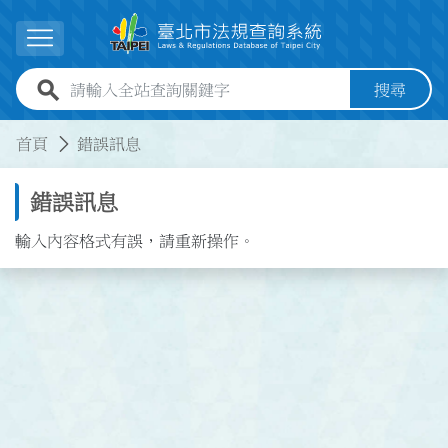
跳到主要內容
展開選單
全站查詢關鍵字欄位
搜尋
:::
:::
首頁
錯誤訊息
錯誤訊息
輸入內容格式有誤，請重新操作。