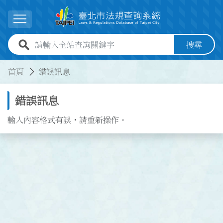
跳到主要內容
展開選單
全站查詢關鍵字欄位
搜尋
:::
:::
首頁
錯誤訊息
錯誤訊息
輸入內容格式有誤，請重新操作。