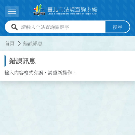
跳到主要內容
展開選單
全站查詢關鍵字欄位
搜尋
:::
:::
首頁
錯誤訊息
錯誤訊息
輸入內容格式有誤，請重新操作。