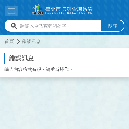
跳到主要內容
展開選單
全站查詢關鍵字欄位
搜尋
:::
:::
首頁
錯誤訊息
錯誤訊息
輸入內容格式有誤，請重新操作。