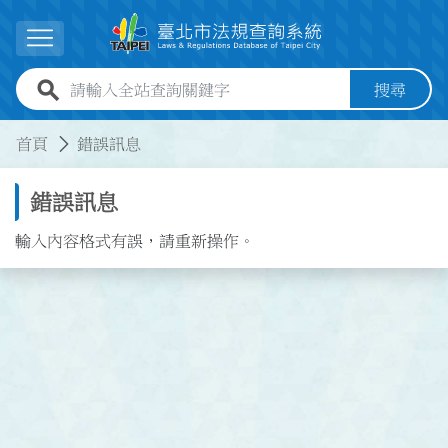
跳到主要內容
展開選單
全站查詢關鍵字欄位
搜尋
:::
:::
首頁
錯誤訊息
錯誤訊息
輸入內容格式有誤，請重新操作。