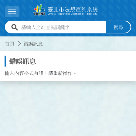
跳到主要內容
展開選單
全站查詢關鍵字欄位
搜尋
:::
:::
首頁
錯誤訊息
錯誤訊息
輸入內容格式有誤，請重新操作。