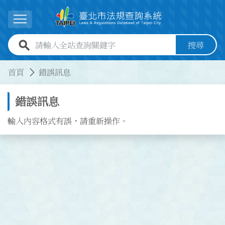
跳到主要內容
展開選單
全站查詢關鍵字欄位
搜尋
:::
:::
首頁
錯誤訊息
錯誤訊息
輸入內容格式有誤，請重新操作。